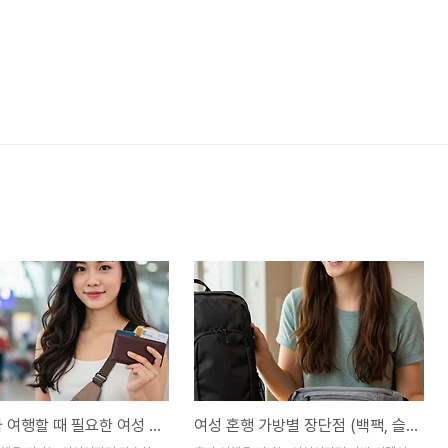
유럽, 혼자 여행할 때 필요한 여성 아이템 (슬링백, 여행지갑, 트래블카드)
여성 혼행 가방별 장단점 (백팩, 슬링백, 힙색)