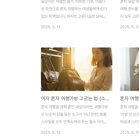
동남아는 저렴한 물가, 따뜻한 기후, 아름다
혼자 유럽 
운 자연으로 혼자 여행하는 여성들에게 인기
여행 준비를 
있는 지역입니다.하지만 고온다습한 날씨와
지 모두 고려
예상치 못한 기후 변화, 문화적 차이 등 다양
동이 자유롭
2025. 5. 13.
2025. 5. 13
한 변수에 잘 대비하지 않으면 여행의 질이
어 여행하기
떨어질 수 있습니다. 특히 여성 혼행자라면
언어, 보안 
안전, 편의, 실용성 세 가지를 모두 고려한 아
을 겪기 쉽습
이템 준비가 필수입니다. 이번 글에서는 자외
는 더 세심한
선차단 아이템, 시원한모자, 카드파우치 세
는 슬링백, 
가지를 중심으로 동남아 혼자여행 여성들에
지 키워드를
게 꼭 필요한 필수템을 상세하게 소개합니다.
꼭 챙겨야 
🌐 자외선차단 아이템의 중요성과 선택 기준
으로 소개하
동남아시아는 연중 대부분이 높은 자외선 지
혼자 떠나는
여자 혼자 여행가방 고르는 법 (소지품, 안전, 디자인)
수를 기록하는 열대기후 지역입니다.특히 태
운 경험이 
국, 베트남, 인도네시아, 말레이시아 등에서
성과 보안성
혼자 여행을 계획 중인 여성이라면, 여행가방
혼자 여행을 
는 하루 종일 햇볕이 강하기 때문에 자외선으
로마, 바르
은 단순히 짐을 담는 도구가 아닌 안전, 효율,
‘가방’은 단
로부터 피부를 보호하는 것이 ..
소매치기나 가
스타일을 모두 만족시켜야 하는 필수 아이템
의성과 스타
입니다. 특히 여자 혼자 떠나는 여행은 더욱
템입니다. 
2025. 5. 12.
2025. 5. 11
세심한 준비가 필요하며, 그중에서도 가방 선
여행의 전체