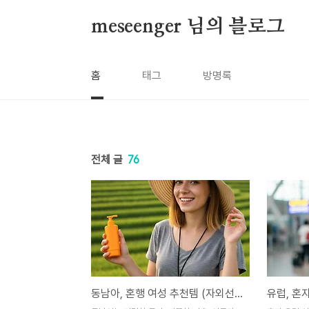
본문 바로가기
meseenger 님의 블로그
홈
태그
방명록
전체 글
76
동남아, 혼행 여성 추천템 (자외선차단, 시원한모자, 카드파우치)