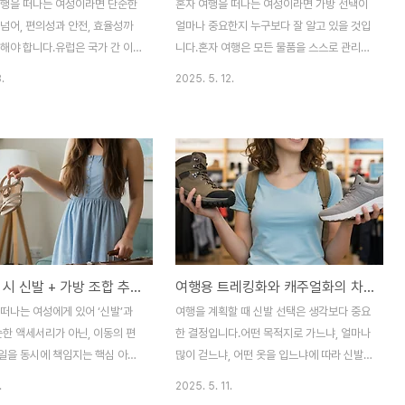
여행을 떠나는 여성이라면 단순한
혼자 여행을 떠나는 여성이라면 가방 선택이
넘어, 편의성과 안전, 효율성까
얼마나 중요한지 누구보다 잘 알고 있을 것입
해야 합니다.유럽은 국가 간 이
니다.혼자 여행은 모든 물품을 스스로 관리해
고 교통 시스템도 잘 발달되어 있
야 하고, 때로는 치안이 불안한 지역을 지날
.
2025. 5. 12.
 좋은 환경이지만, 낯선 문화와
수도 있기 때문에 가방은 단순한 소지품 보관
상황에 대한 대비가 없다면 불편
이상의 의미를 가집니다. 적절한 가방 선택은
니다. 특히 여성 혼자 여행할 때
여행 중 발생할 수 있는 다양한 돌발 상황에
 준비가 필요합니다. 이 글에서
유연하게 대처할 수 있게 도와주며, 여행의
여행지갑, 트래블카드라는 세 가
안전성과 효율성을 동시에 높여줍니다.이번
 중심으로, 유럽 혼행 여성들이
글에서는 여성 혼자 여행자들이 자주 사용하
할 액세서리와 그 활용법을 구체적
는 백팩, 슬링백, 힙색 세 가지 가방의 특징과
겠습니다. 이 글을 통해 여러분의
장단점을 꼼꼼히 비교하여, 자신의 여행 스타
 유럽 여행이 더욱 안전하고 즐거
일에 맞는 가방 선택에 도움이 될 수 있도록
혼자 여행 시 신발 + 가방 조합 추천 (여성, 경량, 스타일)
여행용 트레킹화와 캐주얼화의 차이점
되기를 바랍니다.∴ 슬링백의 활용
구성했습니다.≫ 백팩은 수납력과 안정성의
유럽의 대표적인 도시들인 파리,
대표주자백팩은 혼자 여행하는 여성에게 가
떠나는 여성에게 있어 ‘신발’과
여행을 계획할 때 신발 선택은 생각보다 중요
셀로나 등은 관광객이 몰리는 만큼
장 널리 사랑받는 가방 유형입니다.두 어깨에
순한 액세서리가 아닌, 이동의 편
한 결정입니다.어떤 목적지로 가느냐, 얼마나
방 절도..
균등하게 무게가 분..
일을 동시에 책임지는 핵심 아이
많이 걷느냐, 어떤 옷을 입느냐에 따라 신발
특히 무거운 짐이나 불편한 신발은
이 여행의 편안함과 스타일을 좌우하기 때문
.
2025. 5. 11.
 만족도를 크게 떨어뜨릴 수 있습
입니다. 특히 트레킹화와 캐주얼화는 외형상